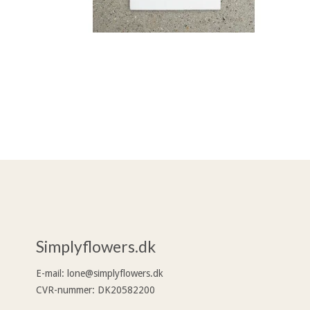
Simplyflowers.dk
E-mail
:
lone@simplyflowers.dk
CVR-nummer
:
DK20582200