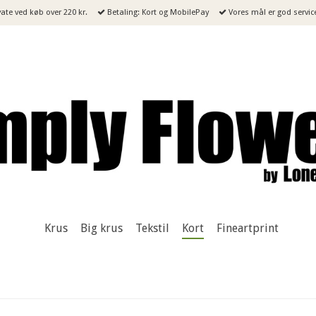
ivate ved køb over 220 kr.
Betaling: Kort og MobilePay
Vores mål er god servic
Krus
Big krus
Tekstil
Kort
Fineartprint