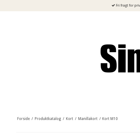
Fri fragt for pr
Forside
/
Produktkatalog
/
Kort
/
Manillakort
/
Kort M10