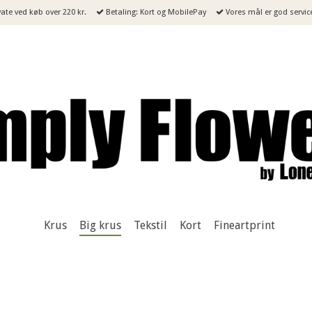
ivate ved køb over 220 kr.
Betaling: Kort og MobilePay
Vores mål er god servic
Krus
Big krus
Tekstil
Kort
Fineartprint