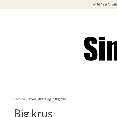
Fri fragt for pr
Forside
/
Produktkatalog
/
Big krus
Big krus