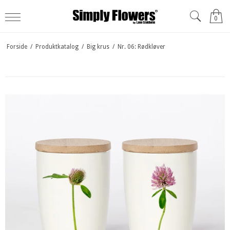
0
Forside
/
Produktkatalog
/
Big krus
/
Nr. 06: Rødkløver