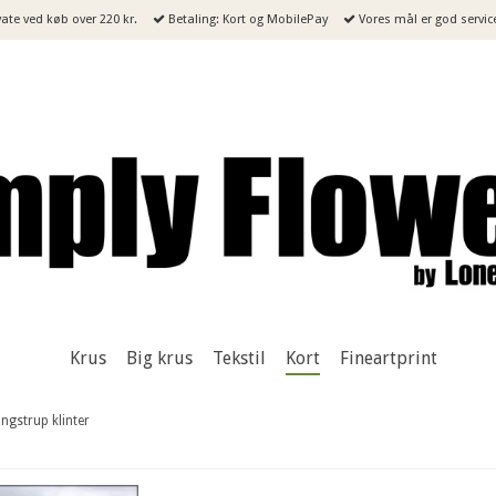
ivate ved køb over 220 kr.
Betaling: Kort og MobilePay
Vores mål er god servic
Krus
Big krus
Tekstil
Kort
Fineartprint
angstrup klinter