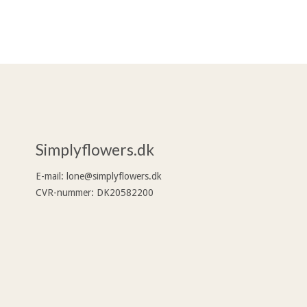
Simplyflowers.dk
E-mail
:
lone@simplyflowers.dk
CVR-nummer
:
DK20582200