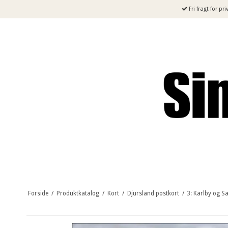
Fri fragt for pr
Forside
/
Produktkatalog
/
Kort
/
Djursland postkort
/
3: Karlby og S