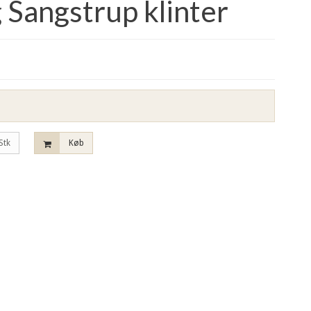
g Sangstrup klinter
Stk
Køb