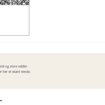
and og store vidder.
 er her et skønt minde.
r